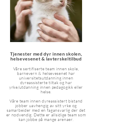
Tjenester med dyr innen skolen,
h
elsevesenet & lavterskelti
lbud
Våre sertifiserte team innen skole,
barnevern & helsevesenet har
universitetsutdanning innen
dyreassisterte tiltak og har
yrke/utdanning innen pedagogikk eller
helse.
Våre team innen dyreassistert bistand
jobber uavhengig av sitt yrke og
samarbeider med en fagansvarlig der det
er nødvendig. Dette er allsidige team som
kan jobbe på mange arenaer.