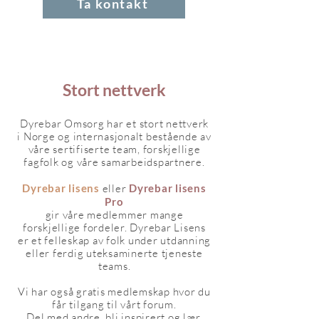
Ta kontakt
Stort nettverk
Dyrebar Omsorg har et stort nettverk
i Norge og internasjonalt bestående av
våre sertifiserte team, forskjellige
fagfolk og våre samarbeidspartnere.
Dyrebar lisens
eller
Dyrebar lisens
Pro
gir våre medlemmer mange
forskjellige fordeler. Dyrebar Lisens
er et felleskap av folk under utdanning
eller ferdig uteksaminerte tjeneste
teams.
Vi har også gratis medlemskap hvor du
får tilgang til vårt forum.
Del med andre, bli inspirert og lær.