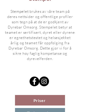
Stempelet
brukes av våre team på
deres nettsider og offentlige profiler
som tegn på at de er godkjent av
Dyrebar Omsorg. Stempele
t betyr at
teamet er sertifisert
, dyret eller dyre
ne
er egnethetstestet og helsesjekk
et
årlig og teamet får oppfølging fra
Dyrebar Omsorg. Dette gjør vi for å
sikre høy faglig ko
mp
etanse og
dyrevelferden.
Priser