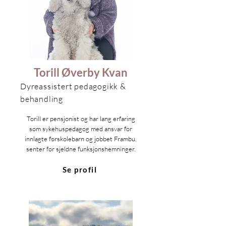
Torill Øverby Kvan
Dyreassistert pedagogikk &
behandling
Torill er pensjonist og har lang erfaring
som sykehuspedagog med ansvar for
innlagte førskolebarn og jobbet Frambu,
senter for sjeldne funksjonshemninger.
Se profil