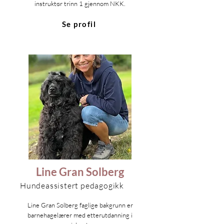
instruktør trinn 1 gjennom NKK.
Se profil
Line Gran Solberg
Hundeassistert pedagogikk
Line Gran Solberg faglige bakgrunn er
barnehagelærer med etterutdanning i