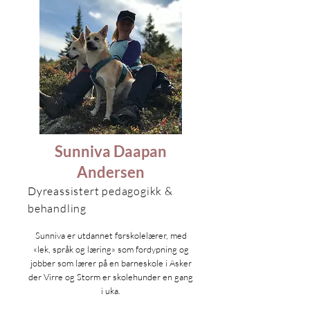
Sunniva Daapan
Andersen
Dyreassistert pedagogikk &
behandling
Sunniva er utdannet førskolelærer, med
«lek, språk og læring» som fordypning og
jobber som lærer på en barneskole i Asker
der Virre og Storm er skolehunder en gang
i uka.