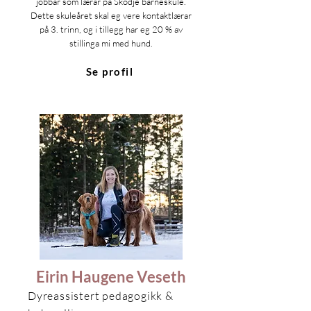
jobbar som lærar på Skodje barneskule.
Dette skuleåret skal eg vere kontaktlærar
på 3. trinn, og i tillegg har eg 20 % av
stillinga mi med hund.
Se profil
Eirin Haugene Veseth
Dyreassistert pedagogikk &