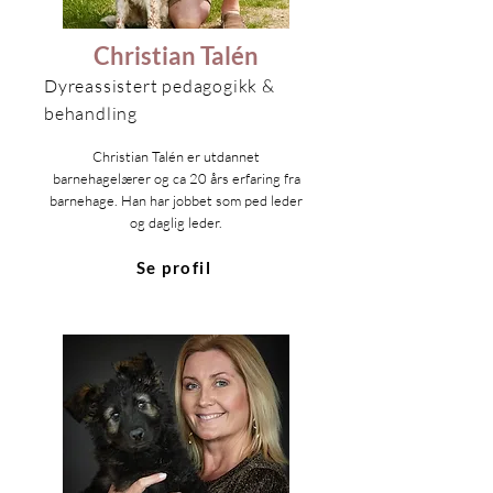
Christian Talén
Dyreassistert pedagogikk &
behandling
Christian Talén er utdannet
barnehagelærer og ca 20 års erfaring fra
barnehage. Han har jobbet som ped leder
og daglig leder.
Se profil