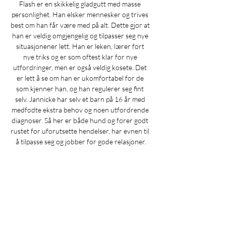
Flash er en skikkelig gladgutt med masse 
personlighet. Han elsker mennesker og trives 
best om han får være med på alt. Dette gjør at 
han er veldig omgjengelig og tilpasser seg nye 
situasjonener lett. Han er leken, lærer fort 
nye triks og er som oftest klar for nye 
utfordringer, men er også veldig kosete. Det 
er lett å se om han er ukomfortabel for de 
som kjenner han, og han regulerer seg fint 
selv. Jannicke har selv et barn på 16 år med 
medfødte ekstra behov og noen utfordrende 
diagnoser. Så her er både hund og fører godt 
rustet for uforutsette hendelser, har evnen til 
å tilpasse seg og jobber for gode relasjoner.
Hensyn
: 
Flash er fortsatt ung og veldig leken om det er 
andre hunder i nærheten.Han kan hoppe opp 
om han blir giret opp med veldig engasjert 