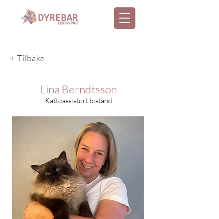
< Tilbake
Lina Berndtsson
Katteassistert bistand