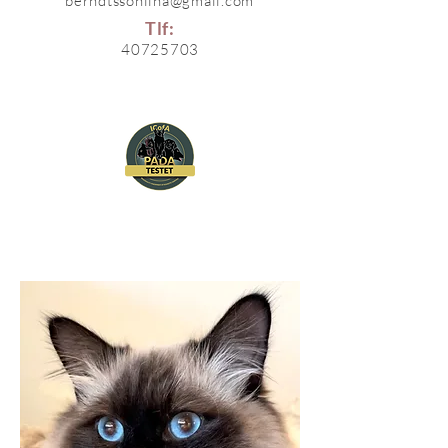
berndtssonlina@gmail.com
Tlf:
40725703