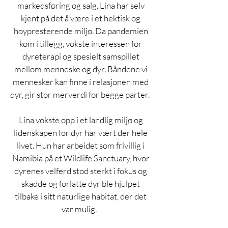
markedsføring og salg. Lina har selv 
kjent på det å være i et hektisk og 
høypresterende miljø. Da pandemien 
kom i tillegg, vokste interessen for 
dyreterapi og spesielt samspillet 
mellom menneske og dyr. Båndene vi 
mennesker kan finne i relasjonen med 
dyr, gir stor merverdi for begge parter.  
Lina vokste opp i et landlig miljø og 
lidenskapen for dyr har vært der hele 
livet. Hun har arbeidet som frivillig i 
Namibia på et Wildlife Sanctuary, hvor 
dyrenes velferd stod sterkt i fokus og 
skadde og forlatte dyr ble hjulpet 
tilbake i sitt naturlige habitat, der det 
var mulig.   